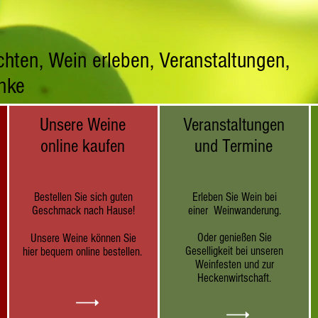
hten, Wein erleben, Veranstaltungen,
nke
Unsere Weine
Veranstaltungen
online kaufen
und Termine
Bestellen Sie sich guten
Erleben Sie Wein bei
Geschmack nach Hause!
einer Weinwanderung.
Oder genießen Sie
Unsere Weine können Sie
Geselligkeit bei unseren
hier bequem online bestellen.
Weinfesten und zur
Heckenwirtschaft.