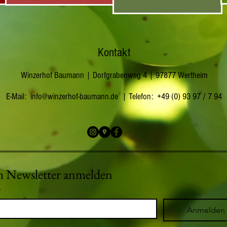
Kontakt
Winzerhof Baumann | Dorfgrabenweg 4 | 97877 Wertheim
E-Mail:
info@winzerhof-baumann.de
| Telefon: +49 (0) 93 97 / 7 94
 Newsletter anmelden
*
Anmelden