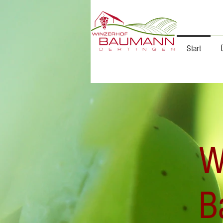
Start
W
B