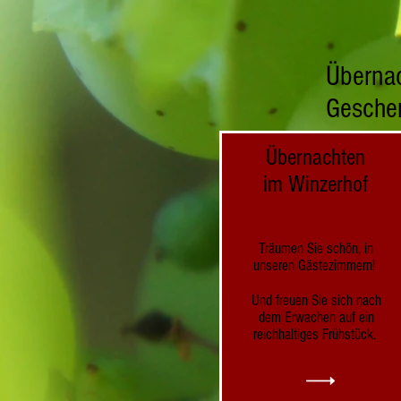
Übernac
Gesche
Übernachten
im Winzerhof
Träumen Sie schön, in
unseren Gästezimmern!
Und freuen Sie sich nach
dem Erwachen auf ein
reichhaltiges Frühstück.