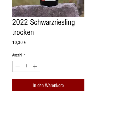
2022 Schwarzriesling
trocken
Preis
10,30 €
Anzahl
*
In den Warenkorb
Schwarzriesling QbA trocken
Baden, Bereich Tauberfranken.