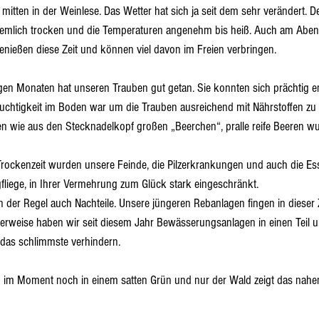
itten in der Weinlese. Das Wetter hat sich ja seit dem sehr verändert. De
emlich trocken und die Temperaturen angenehm bis heiß. Auch am Aben
nießen diese Zeit und können viel davon im Freien verbringen.
gen Monaten hat unseren Trauben gut getan. Sie konnten sich prächtig e
tigkeit im Boden war um die Trauben ausreichend mit Nährstoffen zu 
en wie aus den Stecknadelkopf großen „Beerchen“, pralle reife Beeren w
rockenzeit wurden unsere Feinde, die Pilzerkrankungen und auch die Ess
gfliege, in Ihrer Vermehrung zum Glück stark eingeschränkt. 
 in der Regel auch Nachteile. Unsere jüngeren Rebanlagen fingen in dieser 
cherweise haben wir seit diesem Jahr Bewässerungsanlagen in einen Teil 
das schlimmste verhindern.
h im Moment noch in einem satten Grün und nur der Wald zeigt das nahen