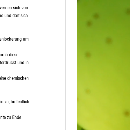
 werden sich von 
he und darf sich 
odenlockerung um 
urch diese 
erdrückt und in 
keine chemischen 
 zu, hoffentlich 
rnte zu Ende 