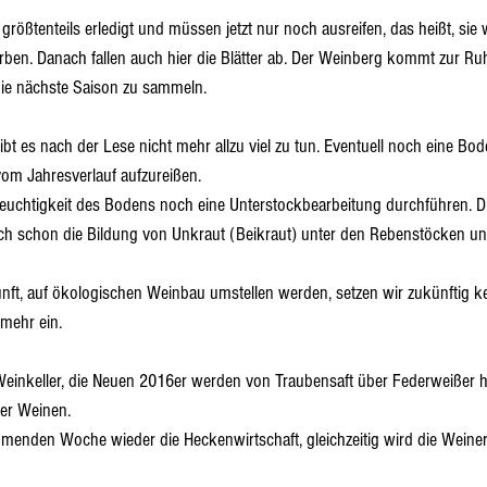
größtenteils erledigt und müssen jetzt nur noch ausreifen, das heißt, sie
ärben. Danach fallen auch hier die Blätter ab. Der Weinberg kommt zur Ru
die nächste Saison zu sammeln. 
bt es nach der Lese nicht mehr allzu viel zu tun. Eventuell noch eine B
om Jahresverlauf aufzureißen.
euchtigkeit des Bodens noch eine Unterstockbearbeitung durchführen. D
schon die Bildung von Unkraut (Beikraut) unter den Rebenstöcken unt
ukunft, auf ökologischen Weinbau umstellen werden, setzen wir zukünftig 
mehr ein. 
inkeller, die Neuen 2016er werden von Traubensaft über Federweißer hin
6er Weinen.
mmenden Woche wieder die Heckenwirtschaft, gleichzeitig wird die Weine